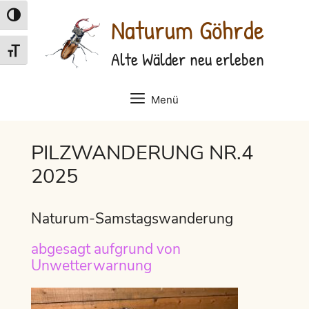
Zum
Umschalten auf hohe Kontraste
Naturum Göhrde
Inhalt
springen
Schrift vergrößern
Alte Wälder neu erleben
Menü
PILZWANDERUNG NR.4
2025
Naturum-Samstagswanderung
abgesagt aufgrund von
Unwetterwarnung