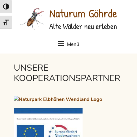
Zum
Umschalten auf hohe Kontraste
Naturum Göhrde
Inhalt
springen
Schrift vergrößern
Alte Wälder neu erleben
Menü
UNSERE
KOOPERATIONSPARTNER