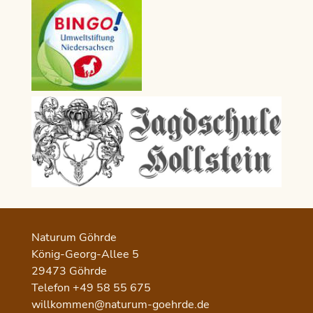
Naturum Göhrde
König-Georg-Allee 5
29473 Göhrde
Telefon +49 58 55 675
willkommen@naturum-goehrde.de